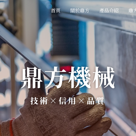
首頁
關於鼎方
產品介紹
鼎
鼎方機械
技術×信用×品質