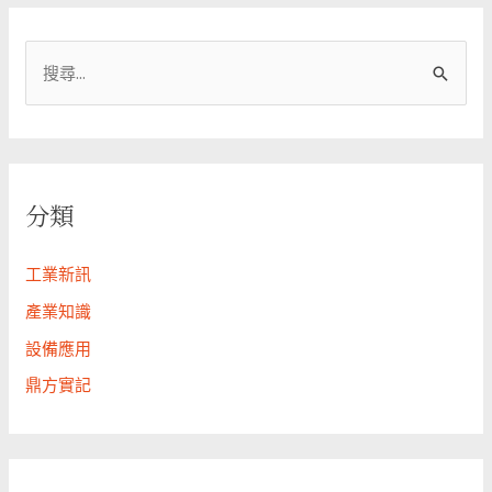
搜
尋
關
鍵
字
分類
:
工業新訊
產業知識
設備應用
鼎方實記