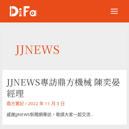
跳
至
MAIN
主
要
MENU
內
容
JJNEWS
JJNEWS專訪鼎方機械 陳奕晏
經理
鼎方實記
/
2022 年 11 月 3 日
感謝JJNEWS新聞網專訪，敬請大家一起交流…