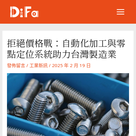
跳
至
MAIN
主
要
MENU
內
拒絕價格戰：自動化加工與零
容
點定位系統助力台灣製造業
發佈留言
/
工業新訊
/
2025 年 2 月 19 日