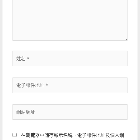
輸
入
內
容...
姓
名
*
電
子
郵
件
網
地
站
址
網
*
址
在
瀏覽器
中儲存顯示名稱、電子郵件地址及個人網